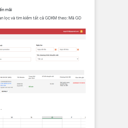
ến mãi
 bạn lọc và tìm kiếm tất cả GDKM theo: Mã GD
.