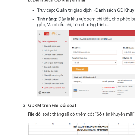
b. Danh sách GD Khuyến mãi
Truy cập:
Quản trị giao dịch
>
Danh sách GD Khuy
Tính năng
: Đây là khu vực xem chi tiết, cho phép
gốc, Mã phiếu chi, Tên chương trình...
GDKM trên File Đối soát
File đối soát tháng sẽ có thêm cột "Số tiền khuyến mãi" 