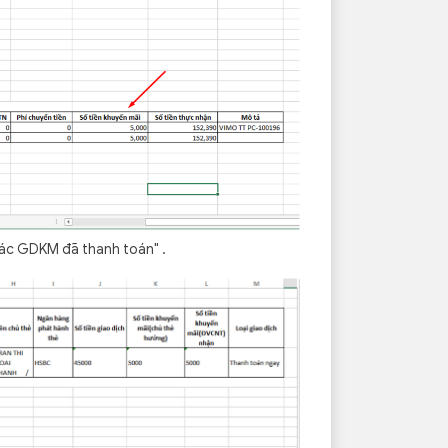
 các GDKM đã thanh toán" .