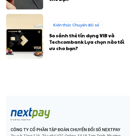
Kiến thức Chuyển đổi số
So sánh thẻ tín dụng VIB và
Techcombank Lựa chọn nào tối
ưu cho bạn?
CÔNG TY CỔ PHẦN TẬP ĐOÀN CHUYỂN ĐỔI SỐ NEXTPAY
Trụ sở: Tầng 12A, Tòa nhà VTC Online, Số 18 Tam Trinh, Phường