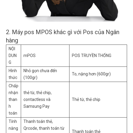
2. Máy pos MPOS khác gì với Pos của Ngân
hàng
NỘI
DUN
mPOS
POS TRUYỀN THỐNG
G
Hình
Nhỏ gọn chưa đến
To, nặng hơn (600gr)
thức
(100gr)
Chấp
nhận
thẻ từ, thẻ chip,
than
contactless và
Thẻ từ, thẻ chip
h
Samsung Pay
toán
Tính
Thanh toán thẻ,
năng
Qrcode, thanh toán từ
Thanh toán thẻ