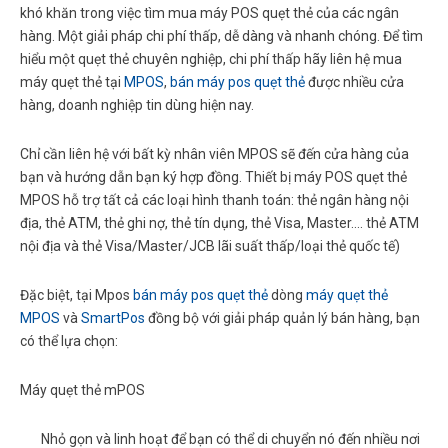
khó khăn trong việc tìm mua máy POS quẹt thẻ của các ngân
hàng. Một giải pháp chi phí thấp, dễ dàng và nhanh chóng. Để tìm
hiểu một quẹt thẻ chuyên nghiệp, chi phí thấp hãy liên hệ mua
máy quẹt thẻ tại
MPOS
,
bán máy pos quẹt thẻ
được nhiều cửa
hàng, doanh nghiệp tin dùng hiện nay.
Chỉ cần liên hệ với bất kỳ nhân viên MPOS sẽ đến cửa hàng của
bạn và hướng dẫn bạn ký hợp đồng. Thiết bị máy POS quẹt thẻ
MPOS hỗ trợ tất cả các loại hình thanh toán: thẻ ngân hàng nội
địa, thẻ ATM, thẻ ghi nợ, thẻ tín dụng, thẻ Visa, Master…. thẻ ATM
nội địa và thẻ Visa/Master/JCB lãi suất thấp/loại thẻ quốc tế)
Đặc biệt, tại Mpos
bán máy pos quẹt thẻ
dòng
máy quẹt thẻ
MPOS
và
SmartPos
đồng bộ với giải pháp quản lý bán hàng, bạn
có thể lựa chọn:
Máy quẹt thẻ mPOS
Nhỏ gọn và linh hoạt để bạn có thể di chuyển nó đến nhiều nơi