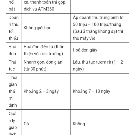
nổi
xa, thanh toán trả góp,
bật
dịch vụ ATM360
Doan
Áp doanh thu trung bình từ
h thu
50 triệu – 100 triệu/tháng
Không giới hạn
tối
(Sau 3 tháng không đạt thì
thiểu
thu máy về)
Hoá
Hoá đơn điện tử (thân
Hoá đơn giấy
đơn
thiện với môi trường)
Thủ
Nhanh gọn, đơn giản
Lâu, thủ tục rườm rà (1 – 2
tục
(từ 30 phút)
ngày)
Thời
gian
thẩ
Khoảng 2 – 3 ngày
Khoảng 7 – 10 ngày
m
định
Quả
n lý
Có
Không
giao
dịch