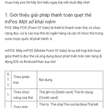
mua máy pos thì hãy tìm hiểu ngay bài viết dưới đây nhé!
1. Giới thiệu giải pháp thanh toán quẹt thẻ
mPos
Một số khái niệm
POS:
Máy POS (Point Of Sale) là thiết bị thanh toán thẻ, có chức
năng đọc, xử lý các loại thẻ do ngân hàng và các tổ chức thẻ trong
nước hoặc quốc tế phát hành. b.
mPOS:
Máy mPOS (Mobile Point Of Sale) là sự kết hợp linh hoạt
giữa thiết bị đọc thẻ và ứng dụng được phát triển trên nền tảng di
động IOS và Android
Phân loại thẻ
S
Theo phân
T
Nội dung
loại
T
Theo chức
Thẻ ghi nợ (Debit card) Thẻ tín dụng
1
năng của thẻ
(Credit card)
Thẻ từ: Thẻ chipThẻ contactlessThẻ kết
Theo tính