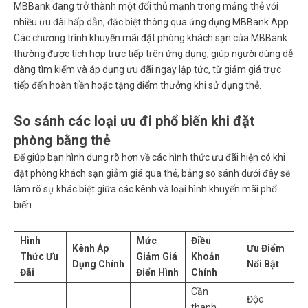
MBBank đang trở thành một đối thủ mạnh trong mảng thẻ với
nhiều ưu đãi hấp dẫn, đặc biệt thông qua ứng dụng MBBank App.
Các chương trình khuyến mãi đặt phòng khách sạn của MBBank
thường được tích hợp trực tiếp trên ứng dụng, giúp người dùng dễ
dàng tìm kiếm và áp dụng ưu đãi ngay lập tức, từ giảm giá trực
tiếp đến hoàn tiền hoặc tặng điểm thưởng khi sử dụng thẻ.
So sánh các loại ưu đi phổ biến khi đặt
phòng bằng thẻ
Để giúp bạn hình dung rõ hơn về các hình thức ưu đãi hiện có khi
đặt phòng khách sạn giảm giá qua thẻ
, bảng so sánh dưới đây sẽ
làm rõ sự khác biệt giữa các kênh và loại hình khuyến mãi phổ
biến.
Hình
Mức
Điều
Kênh Áp
Ưu Điểm
Thức Ưu
Giảm Giá
Khoản
Dụng Chính
Nổi Bật
Đãi
Điển Hình
Chính
Cần
Độc
thanh