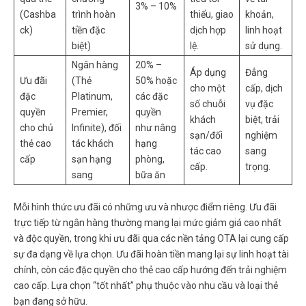
3% – 10%
(Cashba
trình hoàn
thiểu, giao
khoản,
ck)
tiền đặc
dịch hợp
linh hoạt
biệt)
lệ.
sử dụng.
Ngân hàng
20% –
Áp dụng
Đẳng
Ưu đãi
(Thẻ
50% hoặc
cho một
cấp, dịch
đặc
Platinum,
các đặc
số chuỗi
vụ đặc
quyền
Premier,
quyền
khách
biệt, trải
cho chủ
Infinite), đối
như nâng
sạn/đối
nghiệm
thẻ cao
tác khách
hạng
tác cao
sang
cấp
sạn hạng
phòng,
cấp.
trọng.
sang
bữa ăn
Mỗi hình thức ưu đãi có những ưu và nhược điểm riêng. Ưu đãi
trực tiếp từ ngân hàng thường mang lại mức giảm giá cao nhất
và độc quyền, trong khi ưu đãi qua các nền tảng OTA lại cung cấp
sự đa dạng về lựa chọn. Ưu đãi hoàn tiền mang lại sự linh hoạt tài
chính, còn các đặc quyền cho thẻ cao cấp hướng đến trải nghiệm
cao cấp. Lựa chọn “tốt nhất” phụ thuộc vào nhu cầu và loại thẻ
bạn đang sở hữu.