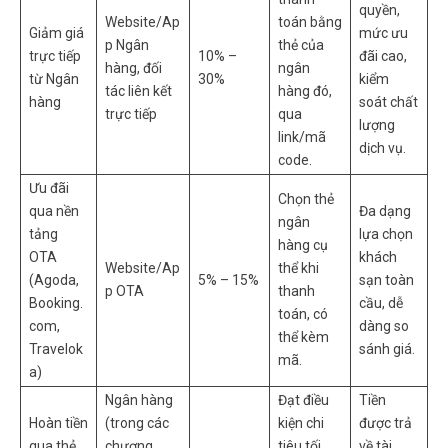
quyền,
Website/Ap
toán bằng
Giảm giá
mức ưu
p Ngân
thẻ của
trực tiếp
10% –
đãi cao,
hàng, đối
ngân
từ Ngân
30%
kiểm
tác liên kết
hàng đó,
hàng
soát chất
trực tiếp
qua
lượng
link/mã
dịch vụ.
code.
Ưu đãi
Chọn thẻ
qua nền
Đa dạng
ngân
tảng
lựa chọn
hàng cụ
OTA
khách
Website/Ap
thể khi
(Agoda,
5% – 15%
sạn toàn
p OTA
thanh
Booking.
cầu, dễ
toán, có
com,
dàng so
thể kèm
Travelok
sánh giá.
mã.
a)
Ngân hàng
Đạt điều
Tiền
Hoàn tiền
(trong các
kiện chi
được trả
qua thẻ
chương
tiêu tối
về tài