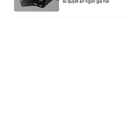
Bí quyết ăn ngon giá hời