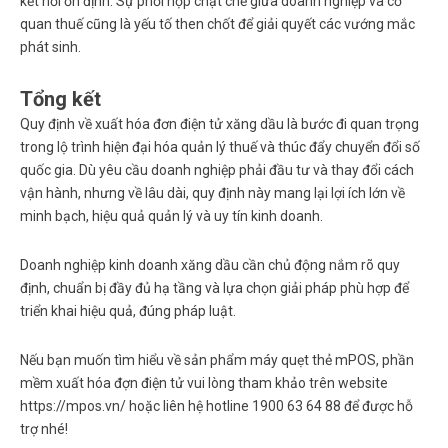
kết nối ổn định. Sự phối hợp chặt chẽ giữa doanh nghiệp và cơ
quan thuế cũng là yếu tố then chốt để giải quyết các vướng mắc
phát sinh.
Tổng kết
Quy định về xuất hóa đơn điện tử xăng dầu
là bước đi quan trọng
trong lộ trình hiện đại hóa quản lý thuế và thúc đẩy chuyển đổi số
quốc gia. Dù yêu cầu doanh nghiệp phải đầu tư và thay đổi cách
vận hành, nhưng về lâu dài, quy định này mang lại lợi ích lớn về
minh bạch, hiệu quả quản lý và uy tín kinh doanh.
Doanh nghiệp kinh doanh xăng dầu cần chủ động nắm rõ quy
định, chuẩn bị đầy đủ hạ tầng và lựa chọn giải pháp phù hợp để
triển khai hiệu quả, đúng pháp luật.
Nếu bạn muốn tìm hiểu về sản phẩm máy quẹt thẻ mPOS, phần
mềm xuất hóa đợn điện tử vui lòng tham khảo trên website
https://mpos.vn/ hoặc liên hệ hotline 1900 63 64 88 để được hỗ
trợ nhé!