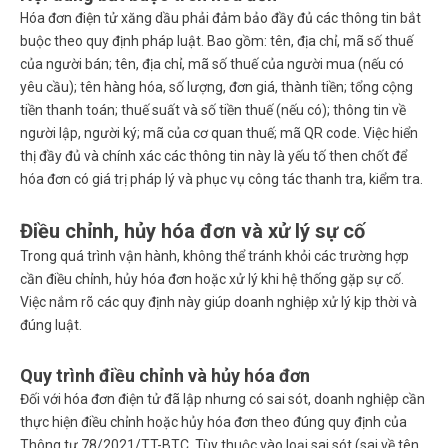
Hóa đơn điện tử xăng dầu phải đảm bảo đầy đủ các thông tin bắt
buộc theo quy định pháp luật. Bao gồm: tên, địa chỉ, mã số thuế
của người bán; tên, địa chỉ, mã số thuế của người mua (nếu có
yêu cầu); tên hàng hóa, số lượng, đơn giá, thành tiền; tổng cộng
tiền thanh toán; thuế suất và số tiền thuế (nếu có); thông tin về
người lập, người ký; mã của cơ quan thuế; mã QR code. Việc hiển
thị đầy đủ và chính xác các thông tin này là yếu tố then chốt để
hóa đơn có giá trị pháp lý và phục vụ công tác thanh tra, kiểm tra.
Điều chỉnh, hủy hóa đơn và xử lý sự cố
Trong quá trình vận hành, không thể tránh khỏi các trường hợp
cần điều chỉnh, hủy hóa đơn hoặc xử lý khi hệ thống gặp sự cố.
Việc nắm rõ các quy định này giúp doanh nghiệp xử lý kịp thời và
đúng luật.
Quy trình điều chỉnh và hủy hóa đơn
Đối với hóa đơn điện tử đã lập nhưng có sai sót, doanh nghiệp cần
thực hiện điều chỉnh hoặc hủy hóa đơn theo đúng quy định của
Thông tư 78/2021/TT-BTC. Tùy thuộc vào loại sai sót (sai về tên,