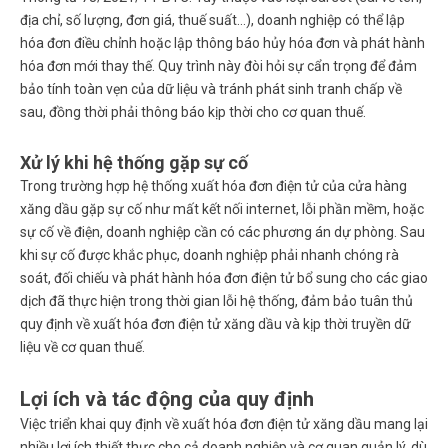
địa chỉ, số lượng, đơn giá, thuế suất…), doanh nghiệp có thể lập
hóa đơn điều chỉnh hoặc lập thông báo hủy hóa đơn và phát hành
hóa đơn mới thay thế. Quy trình này đòi hỏi sự cẩn trọng để đảm
bảo tính toàn vẹn của dữ liệu và tránh phát sinh tranh chấp về
sau, đồng thời phải thông báo kịp thời cho cơ quan thuế.
Xử lý khi hệ thống gặp sự cố
Trong trường hợp hệ thống xuất hóa đơn điện tử của cửa hàng
xăng dầu gặp sự cố như mất kết nối internet, lỗi phần mềm, hoặc
sự cố về điện, doanh nghiệp cần có các phương án dự phòng. Sau
khi sự cố được khắc phục, doanh nghiệp phải nhanh chóng rà
soát, đối chiếu và phát hành hóa đơn điện tử bổ sung cho các giao
dịch đã thực hiện trong thời gian lỗi hệ thống, đảm bảo tuân thủ
quy định về xuất hóa đơn điện tử xăng dầu
và kịp thời truyền dữ
liệu về cơ quan thuế.
Lợi ích và tác động của quy định
Việc triển khai
quy định về xuất hóa đơn điện tử xăng dầu
mang lại
nhiều lợi ích thiết thực cho cả doanh nghiệp và cơ quan quản lý, dù