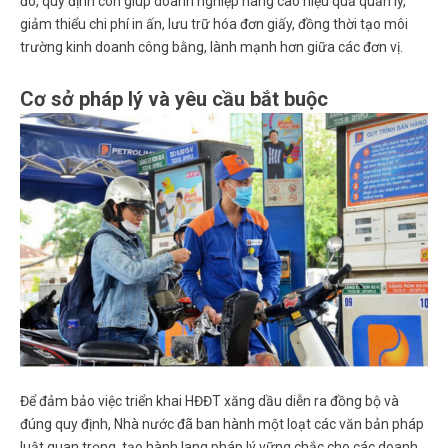
đó, quy định còn giúp doanh nghiệp nâng cao hiệu quả quản lý,
giảm thiểu chi phí in ấn, lưu trữ hóa đơn giấy, đồng thời tạo môi
trường kinh doanh công bằng, lành mạnh hơn giữa các đơn vị.
Cơ sở pháp lý và yêu cầu bắt buộc
Để đảm bảo việc triển khai HĐĐT xăng dầu diễn ra đồng bộ và
đúng quy định, Nhà nước đã ban hành một loạt các văn bản pháp
luật quan trọng, tạo hành lang pháp lý vững chắc cho các doanh