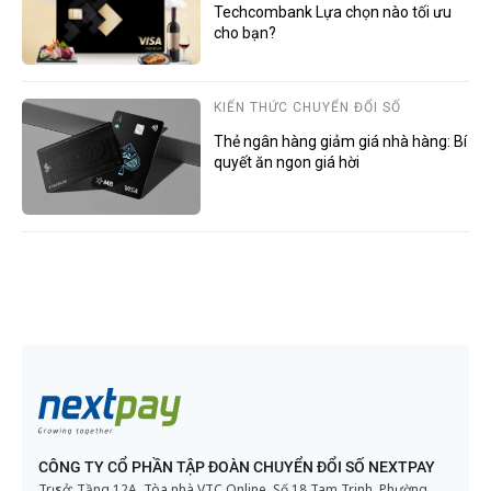
Techcombank Lựa chọn nào tối ưu
cho bạn?
KIẾN THỨC CHUYỂN ĐỔI SỐ
Thẻ ngân hàng giảm giá nhà hàng: Bí
quyết ăn ngon giá hời
CÔNG TY CỔ PHẦN TẬP ĐOÀN CHUYỂN ĐỔI SỐ NEXTPAY
Trụ sở: Tầng 12A, Tòa nhà VTC Online, Số 18 Tam Trinh, Phường