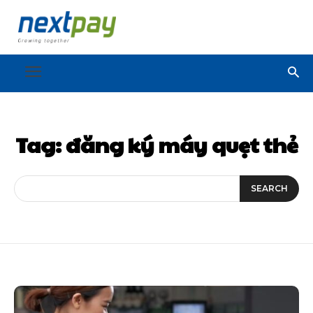
Tag:
đăng ký máy quẹt thẻ
SEARCH