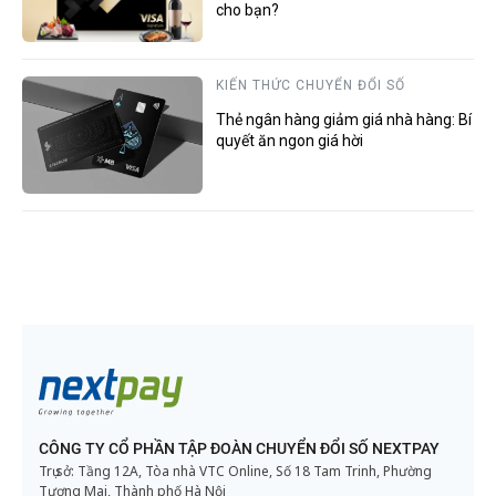
cho bạn?
KIẾN THỨC CHUYỂN ĐỔI SỐ
Thẻ ngân hàng giảm giá nhà hàng: Bí
quyết ăn ngon giá hời
CÔNG TY CỔ PHẦN TẬP ĐOÀN CHUYỂN ĐỔI SỐ NEXTPAY
Trụ sở: Tầng 12A, Tòa nhà VTC Online, Số 18 Tam Trinh, Phường
Tương Mai, Thành phố Hà Nội