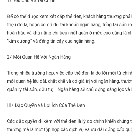
1/ Yêu Cầu Về Tài Chính
Để có thể được xem xét cấp
thẻ đen
, khách hàng thường phải
triệu đô la, hoặc có số dư tài khoản ngân hàng, tổng tài sản rò
hoàn hảo và khả năng chi tiêu nhất quán ở mức cao cũng là nh
“kim cương” và đáng tin cậy của ngân hàng.
2/ Mối Quan Hệ Với Ngân Hàng
Trong nhiều trường hợp, việc cấp
thẻ đen
là do lời mời từ chí
mối quan hệ lâu dài, chặt chẽ và có giá trị với ngân hàng, th
quản lý tài sản, đầu tư,… Ngân hàng sẽ chủ động sàng lọc và 
III/ Đặc Quyền và Lợi Ích Của Thẻ Đen
Các đặc quyền đi kèm với
thẻ đen
là lý do chính khiến chúng 
thường mà là một tập hợp các dịch vụ và ưu đãi đẳng cấp quố