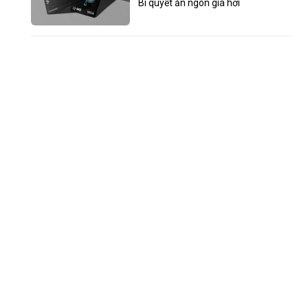
Bí quyết ăn ngon giá hời