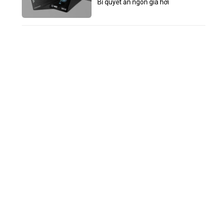
Bí quyết ăn ngon giá hời