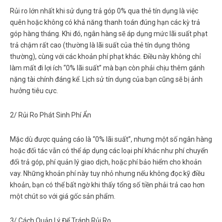
Rủi ro lớn nhất khi sử dụng
trả góp 0% qua thẻ tín dụng
là việc
quên hoặc không có khả năng thanh toán đúng hạn các kỳ trả
góp hàng tháng. Khi đó, ngân hàng sẽ áp dụng mức lãi suất phạt
trả chậm rất cao (thường là lãi suất của thẻ tín dụng thông
thường), cùng với các khoản phí phạt khác. Điều này không chỉ
làm mất đi lợi ích “0% lãi suất” mà bạn còn phải chịu thêm gánh
nặng tài chính đáng kể. Lịch sử tín dụng của bạn cũng sẽ bị ảnh
hưởng tiêu cực.
2/ Rủi Ro Phát Sinh Phí Ẩn
Mặc dù được quảng cáo là “0% lãi suất”, nhưng một số ngân hàng
hoặc đối tác vẫn có thể áp dụng các loại phí khác như phí chuyển
đổi trả góp, phí quản lý giao dịch, hoặc phí bảo hiểm cho khoản
vay. Những khoản phí này tuy nhỏ nhưng nếu không đọc kỹ điều
khoản, bạn có thể bất ngờ khi thấy tổng số tiền phải trả cao hơn
một chút so với giá gốc sản phẩm.
3/ Cách Quản Lý Để Tránh Rủi Ro