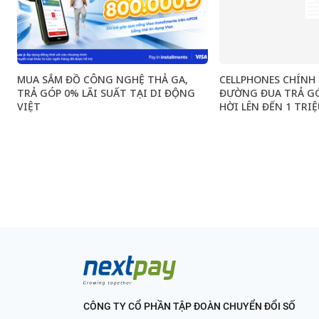
MUA SẮM ĐỒ CÔNG NGHỆ THẢ GA,
CELLPHONES CHÍNH
TRẢ GÓP 0% LÃI SUẤT TẠI DI ĐỘNG
ĐƯỜNG ĐUA TRẢ GÓP
VIỆT
HỜI LÊN ĐẾN 1 TRI
CÔNG TY CỔ PHẦN TẬP ĐOÀN CHUYỂN ĐỔI SỐ