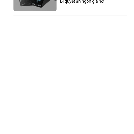
Bí quyết ăn ngon giá hời