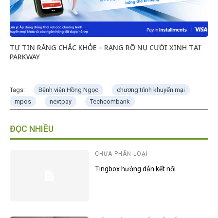
TỰ TIN RĂNG CHẮC KHỎE – RẠNG RỠ NỤ CƯỜI XINH TẠI
PARKWAY
Tags:
Bệnh viện Hồng Ngọc
chương trình khuyến mại
mpos
nextpay
Techcombank
ĐỌC NHIỀU
CHƯA PHÂN LOẠI
Tingbox hướng dẫn kết nối