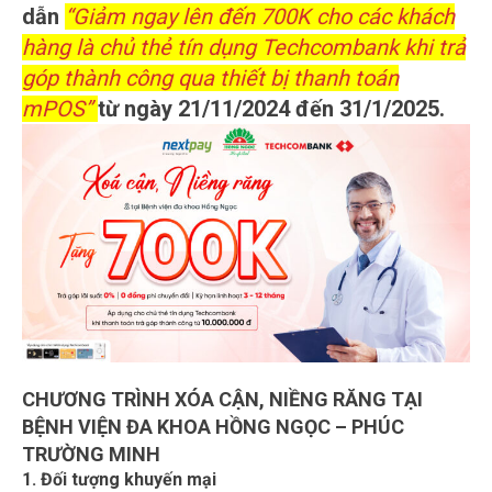
dẫn
“Giảm ngay lên đến 700K cho các khách
hàng là chủ thẻ tín dụng Techcombank khi trả
góp thành công qua thiết bị thanh toán
mPOS”
từ ngày 21/11/2024 đến 31/1/2025.
CHƯƠNG TRÌNH XÓA CẬN, NIỀNG RĂNG TẠI
BỆNH VIỆN ĐA KHOA HỒNG NGỌC – PHÚC
TRƯỜNG MINH
1. Đối tượng khuyến mại