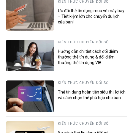
KIẾN THỨC CHUYỂN ĐỔI SỐ
Ưu đãi thẻ tín dụng mua vé máy bay
– Tiết kiệm lớn cho chuyến du lịch
của bạn!
KIẾN THỨC CHUYỂN ĐỔI SỐ
Hướng dẫn chi tiết cách đổi điểm
thưởng thẻ tín dụng & đổi điểm
thưởng thẻ tín dụng VIB
KIẾN THỨC CHUYỂN ĐỔI SỐ
Thẻ tín dụng hoàn tiền siêu thị: lợi ích
và cách chọn thẻ phù hợp cho bạn
KIẾN THỨC CHUYỂN ĐỔI SỐ
So sánh thẻ tín dụng VIB và