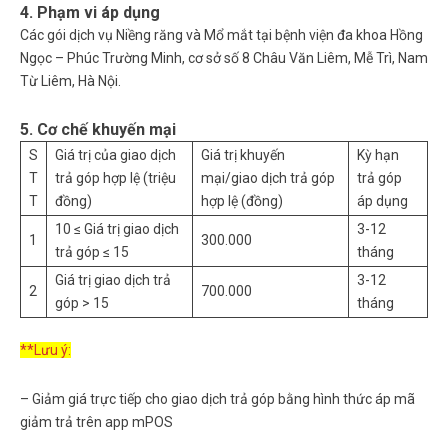
4. Phạm vi áp dụng
Các gói dịch vụ Niềng răng và Mổ mắt tại bệnh viện đa khoa Hồng
Ngọc – Phúc Trường Minh, cơ sở số 8 Châu Văn Liêm, Mễ Trì, Nam
Từ Liêm, Hà Nội.
5. Cơ chế khuyến mại
S
Giá trị của giao dịch
Giá trị khuyến
Kỳ hạn
T
trả góp hợp lệ (triệu
mại/giao dịch trả góp
trả góp
T
đồng)
hợp lệ (đồng)
áp dụng
10 ≤ Giá trị giao dịch
3-12
1
300.000
trả góp ≤ 15
tháng
Giá trị giao dịch trả
3-12
2
700.000
góp > 15
tháng
**Lưu ý:
– Giảm giá trực tiếp cho giao dịch trả góp bằng hình thức áp mã
giảm trả trên app mPOS