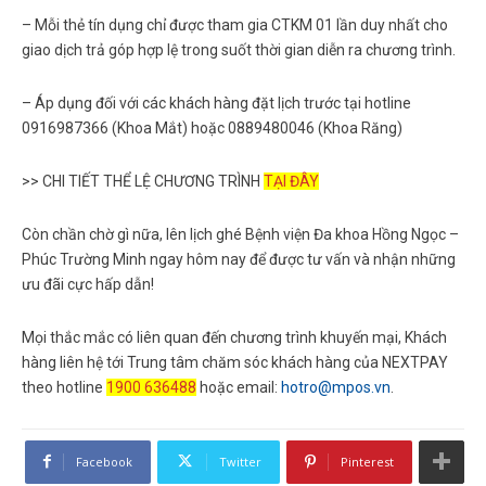
– Mỗi thẻ tín dụng chỉ được tham gia CTKM 01 lần duy nhất cho
giao dịch trả góp hợp lệ trong suốt thời gian diễn ra chương trình.
– Áp dụng đối với các khách hàng đặt lịch trước tại hotline
0916987366 (Khoa Mắt) hoặc 0889480046 (Khoa Răng)
>> CHI TIẾT THỂ LỆ CHƯƠNG TRÌNH
TẠI ĐÂY
Còn chần chờ gì nữa, lên lịch ghé Bệnh viện Đa khoa Hồng Ngọc –
Phúc Trường Minh ngay hôm nay để được tư vấn và nhận những
ưu đãi cực hấp dẫn!
Mọi thắc mắc có liên quan đến chương trình khuyến mại, Khách
hàng liên hệ tới Trung tâm chăm sóc khách hàng của NEXTPAY
theo hotline
1900 636488
hoặc email:
hotro@mpos.vn
.
Facebook
Twitter
Pinterest