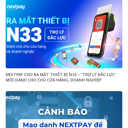
NEXTPAY CHO RA MẮT THIẾT BỊ N33 – “TRỢ LÝ ĐẮC LỰC”
MỚI DÀNH CHO CHỦ CỬA HÀNG, DOANH NGHIỆP