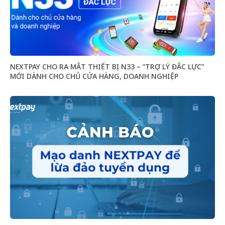
NEXTPAY CHO RA MẮT THIẾT BỊ N33 – “TRỢ LÝ ĐẮC LỰC”
MỚI DÀNH CHO CHỦ CỬA HÀNG, DOANH NGHIỆP